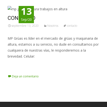
13
CONTACTO
Sep/20
septiembre 13, 2020
Nosotros
contacto
MP Grúas es líder en el mercado de grúas y maquinaria de
altura, estamos a su servicio, no dude en consultarnos por
cualquiera de nuestras vías, le responderemos a la
brevedad. Celular:
Leer más…
Deja un comentario