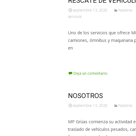
RESCATE DE VEHÍCU
septiembre 13, 2020
Nosotros
servicios
Uno de los servicios que ofrece MP
camiones, ómnibus y maquinaria pe
en
Leer más…
Deja un comentario
NOSOTROS
septiembre 13, 2020
Nosotros
MP Grúas comienza su actividad en
traslado de vehículos pesados, ca