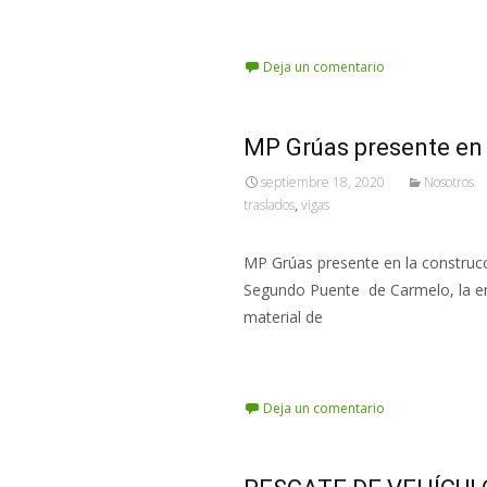
Leer más…
Deja un comentario
MP Grúas presente en
septiembre 18, 2020
Nosotros
traslados
,
vigas
MP Grúas presente en la construcci
Segundo Puente de Carmelo, la emp
material de
Leer más…
Deja un comentario