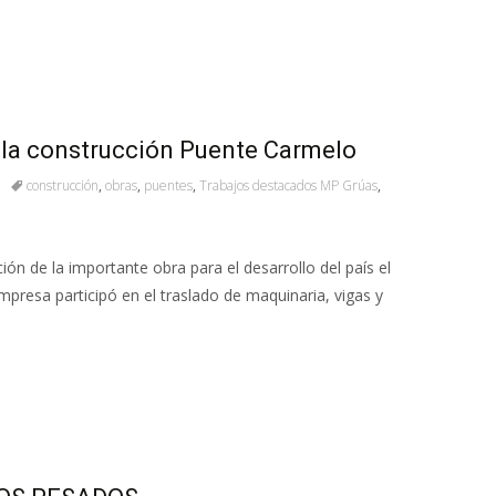
 la construcción Puente Carmelo
construcción
,
obras
,
puentes
,
Trabajos destacados MP Grúas
,
ón de la importante obra para el desarrollo del país el
resa participó en el traslado de maquinaria, vigas y