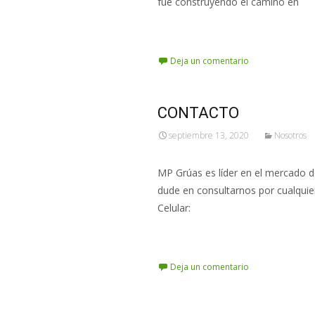
fue construyendo el camino en
Leer más…
Deja un comentario
CONTACTO
septiembre 13, 2020
Nosotros
MP Grúas es líder en el mercado d
dude en consultarnos por cualquie
Celular:
Leer más…
Deja un comentario