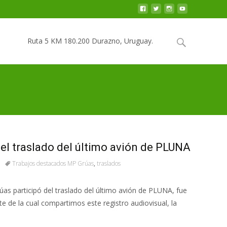
Saltar
al
Buscar
Ruta 5 KM 180.200 Durazno, Uruguay.
contenido
por:
el traslado del último avión de PLUNA
Trabajos destacados MP Grúas
,
traslados
as participó del traslado del último avión de PLUNA, fue
te de la cual compartimos este registro audiovisual, la