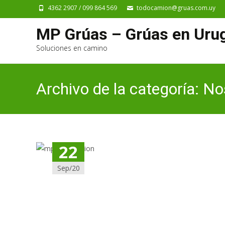
4362 2907 / 099 864 569
todocamion@gruas.com.uy
MP Grúas – Grúas en Uru
Soluciones en camino
Archivo de la categoría: N
22
Sep/20