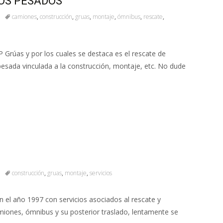
LOS PESADOS
camiones
,
construcción
,
gruas
,
montaje
,
ómnibus
,
rescate
,
 Grúas y por los cuales se destaca es el rescate de
sada vinculada a la construcción, montaje, etc. No dude
construcción
,
gruas
,
montaje
,
servicios
 el año 1997 con servicios asociados al rescate y
miones, ómnibus y su posterior traslado, lentamente se