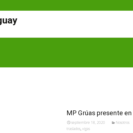
guay
MP Grúas presente en
septiembre 18, 2020
Nosotros
traslados
,
vigas