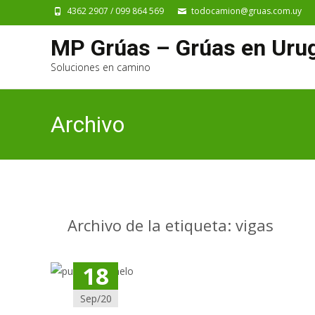
4362 2907 / 099 864 569
todocamion@gruas.com.uy
MP Grúas – Grúas en Uru
Soluciones en camino
Archivo
Archivo de la etiqueta: vigas
18
Sep/20