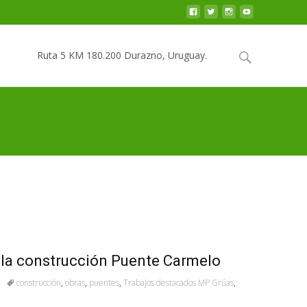
Saltar
al
Buscar
Ruta 5 KM 180.200 Durazno, Uruguay.
contenido
por:
 la construcción Puente Carmelo
construcción
,
obras
,
puentes
,
Trabajos destacados MP Grúas
,