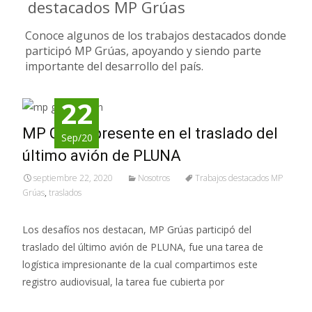
destacados MP Grúas
Conoce algunos de los trabajos destacados donde
participó MP Grúas, apoyando y siendo parte
importante del desarrollo del país.
22
MP Grúas presente en el traslado del
Sep/20
último avión de PLUNA
septiembre 22, 2020
Nosotros
Trabajos destacados MP
Grúas
,
traslados
Los desafíos nos destacan, MP Grúas participó del
traslado del último avión de PLUNA, fue una tarea de
logística impresionante de la cual compartimos este
registro audiovisual, la tarea fue cubierta por
Leer más…