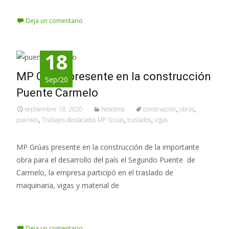
Deja un comentario
18
MP Grúas presente en la construcción
Sep/20
Puente Carmelo
septiembre 18, 2020
Nosotros
construcción
,
obras
,
puentes
,
Trabajos destacados MP Grúas
,
traslados
,
vigas
MP Grúas presente en la construcción de la importante
obra para el desarrollo del país el Segundo Puente de
Carmelo, la empresa participó en el traslado de
maquinaria, vigas y material de
Leer más…
Deja un comentario