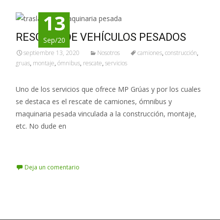
13
RESCATE DE VEHÍCULOS PESADOS
Sep/20
septiembre 13, 2020
Nosotros
camiones
,
construcción
,
gruas
,
montaje
,
ómnibus
,
rescate
,
servicios
Uno de los servicios que ofrece MP Grúas y por los cuales
se destaca es el rescate de camiones, ómnibus y
maquinaria pesada vinculada a la construcción, montaje,
etc. No dude en
Leer más…
Deja un comentario