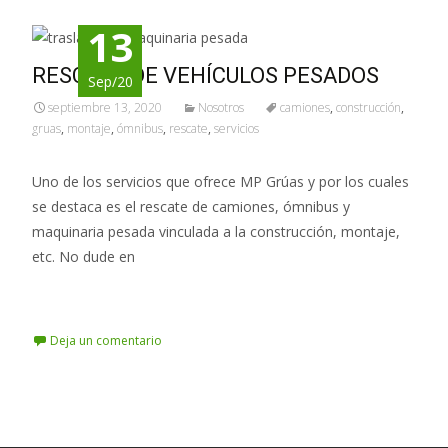
13
RESCATE DE VEHÍCULOS PESADOS
Sep/20
septiembre 13, 2020
Nosotros
camiones
,
construcción
,
gruas
,
montaje
,
ómnibus
,
rescate
,
servicios
Uno de los servicios que ofrece MP Grúas y por los cuales
se destaca es el rescate de camiones, ómnibus y
maquinaria pesada vinculada a la construcción, montaje,
etc. No dude en
Leer más…
Deja un comentario